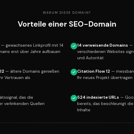
WARUM DIESE DOMAIN?
Vorteile einer SEO-Domain
— gewachsenes Linkprofil mit 14
14 verweisende Domains
— 
mains erst über Jahre aufbauen
verschiedenen Websites sign
und Autorität.
02
— ältere Domains genießen
Citation Flow 12
— messbare 
r Vertrauen als
Ihr neues Projekt übertragen 
tssignal, das die
524 indexierte URLs
— Goog
er verlinkenden Quellen
bereits, das beschleunigt die
Inhalte.